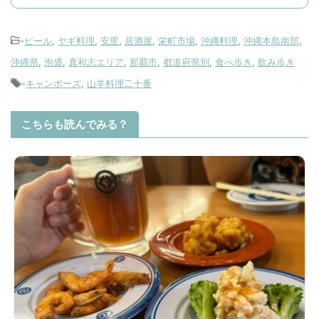
-
ビール
,
ヤギ料理
,
安里
,
居酒屋
,
栄町市場
,
沖縄料理
,
沖縄本島南部
,
沖縄県
,
泡盛
,
真和志エリア
,
那覇市
,
都道府県別
,
食べ歩き
,
飲み歩き
-
キャンポーズ
,
山羊料理二十番
こちらも読んでみる？