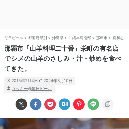
毎日ビール
>
都道府県別
>
沖縄県
>
沖縄本島南部
>
那覇市
>
真和志エ
那覇市「山羊料理二十番」栄町の有名店
でシメの山羊のさしみ・汁・炒めを食べ
てきた。
2015年2月4日
2024年3月10日
ユッキー@毎日ビール