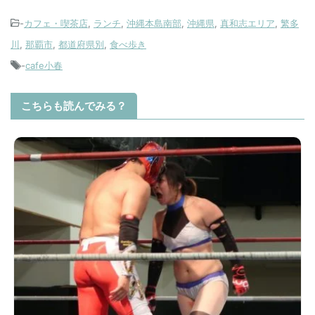
-
カフェ・喫茶店
,
ランチ
,
沖縄本島南部
,
沖縄県
,
真和志エリア
,
繁多
川
,
那覇市
,
都道府県別
,
食べ歩き
-
cafe小春
こちらも読んでみる？