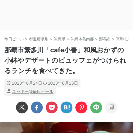
毎日ビール
>
都道府県別
>
沖縄県
>
沖縄本島南部
>
那覇市
>
真和志エ
那覇市繁多川「cafe小春」和風おかずの
小鉢やデザートのビュッフェがつけられ
るランチを食べてきた。
2023年8月24日
2023年8月23日
ユッキー@毎日ビール