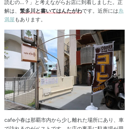
読むの…？」と考えながらお店に到着しました。正
解は、
繁多川と書いてはんたがわ
です。近所には
糸
満屋
もあります。
cafe小春は那覇市内から少し離れた場所にあり、車
で訪れるのがベストです。お店の裏手に駐車場が用