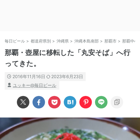
毎日ビール
>
都道府県別
>
沖縄県
>
沖縄本島南部
>
那覇市
>
那覇中心
那覇・壺屋に移転した「丸安そば」へ行
ってきた。
2016年11月16日
2023年6月23日
ユッキー@毎日ビール