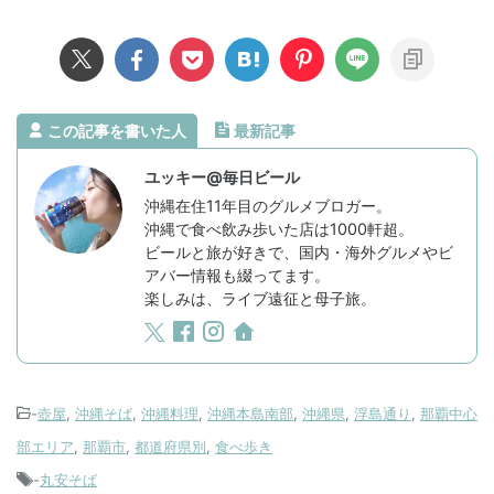
この記事を書いた人
最新記事
ユッキー@毎日ビール
沖縄在住11年目のグルメブロガー。
沖縄で食べ飲み歩いた店は1000軒超。
ビールと旅が好きで、国内・海外グルメやビ
アバー情報も綴ってます。
楽しみは、ライブ遠征と母子旅。
-
壺屋
,
沖縄そば
,
沖縄料理
,
沖縄本島南部
,
沖縄県
,
浮島通り
,
那覇中心
部エリア
,
那覇市
,
都道府県別
,
食べ歩き
-
丸安そば