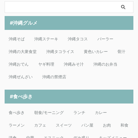
#沖縄グルメ
沖縄そば
沖縄ステーキ
沖縄タコス
パーラー
沖縄の大衆食堂
沖縄タコライス
黄色いカレー
骨汁
沖縄おでん
ヤギ料理
沖縄みそ汁
沖縄のお弁当
沖縄ぜんざい
沖縄の禁煙店
#食べ歩き
食べ歩き
朝食/モーニング
ランチ
カレー
ラーメン
カフェ
スイーツ
パン屋
お肉
和食
洋食
中華
エスニック
デカ盛り
キッズメニュー