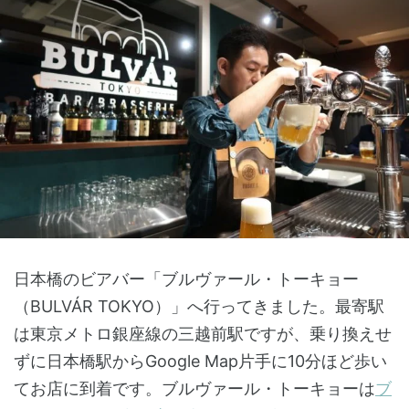
日本橋のビアバー「ブルヴァール・トーキョー
（BULVÁR TOKYO）」へ行ってきました。最寄駅
は東京メトロ銀座線の三越前駅ですが、乗り換えせ
ずに日本橋駅からGoogle Map片手に10分ほど歩い
てお店に到着です。ブルヴァール・トーキョーは
ブ