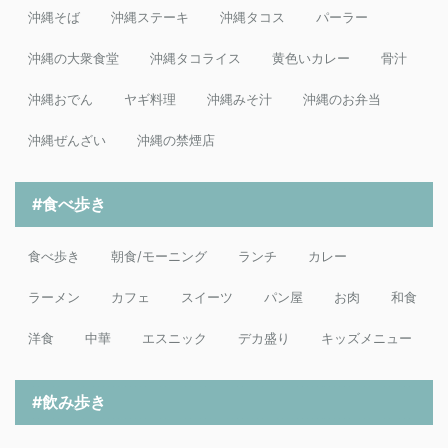
沖縄そば
沖縄ステーキ
沖縄タコス
パーラー
沖縄の大衆食堂
沖縄タコライス
黄色いカレー
骨汁
沖縄おでん
ヤギ料理
沖縄みそ汁
沖縄のお弁当
沖縄ぜんざい
沖縄の禁煙店
#食べ歩き
食べ歩き
朝食/モーニング
ランチ
カレー
ラーメン
カフェ
スイーツ
パン屋
お肉
和食
洋食
中華
エスニック
デカ盛り
キッズメニュー
#飲み歩き