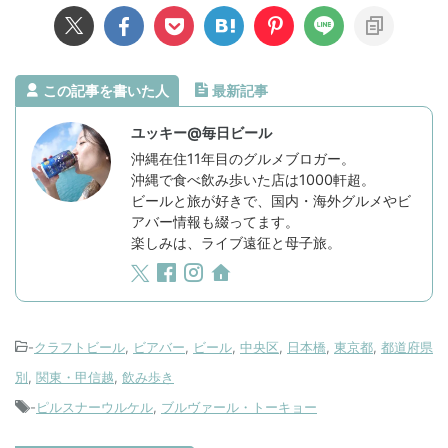
この記事を書いた人
最新記事
ユッキー@毎日ビール
沖縄在住11年目のグルメブロガー。
沖縄で食べ飲み歩いた店は1000軒超。
ビールと旅が好きで、国内・海外グルメやビ
アバー情報も綴ってます。
楽しみは、ライブ遠征と母子旅。
-
クラフトビール
,
ビアバー
,
ビール
,
中央区
,
日本橋
,
東京都
,
都道府県
別
,
関東・甲信越
,
飲み歩き
-
ピルスナーウルケル
,
ブルヴァール・トーキョー