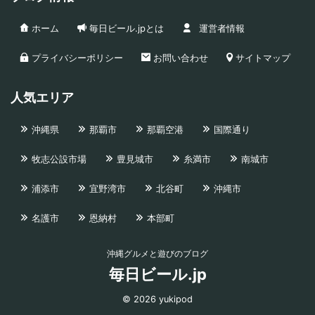
ホーム
毎日ビール.jpとは
運営者情報
プライバシーポリシー
お問い合わせ
サイトマップ
人気エリア
沖縄県
那覇市
那覇空港
国際通り
牧志公設市場
豊見城市
糸満市
南城市
浦添市
宜野湾市
北谷町
沖縄市
名護市
恩納村
本部町
沖縄グルメと遊びのブログ
毎日ビール.jp
© 2026 yukipod