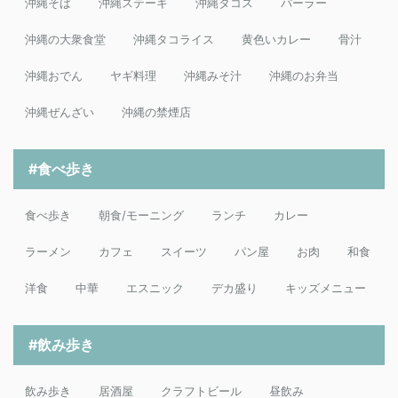
沖縄そば
沖縄ステーキ
沖縄タコス
パーラー
沖縄の大衆食堂
沖縄タコライス
黄色いカレー
骨汁
沖縄おでん
ヤギ料理
沖縄みそ汁
沖縄のお弁当
沖縄ぜんざい
沖縄の禁煙店
#食べ歩き
食べ歩き
朝食/モーニング
ランチ
カレー
ラーメン
カフェ
スイーツ
パン屋
お肉
和食
洋食
中華
エスニック
デカ盛り
キッズメニュー
#飲み歩き
飲み歩き
居酒屋
クラフトビール
昼飲み