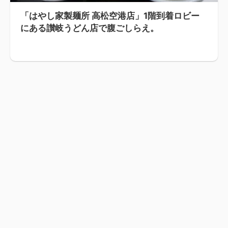
「はやし家製麺所 高松空港店」1階到着ロビー
にある讃岐うどん店で腹ごしらえ。