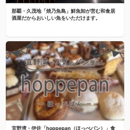
那覇・久茂地「焼乃魚島」鮮魚卸が営む和食居
酒屋だからおいしい魚をいただけます。
宜野湾・伊佐「hoppepan（ほっぺパン）」食