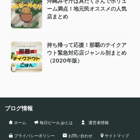
沖縄みそ汁は具だくさんでボリュ
ーム満点！地元民オススメの人気
店まとめ
持ち帰って応援！那覇のテイクア
ウト緊急対応店ジャンル別まとめ
（2020年版）
ブログ情報
ホーム
毎日ビール.jpとは
運営者情報
プライバシーポリシー
お問い合わせ
サイトマップ