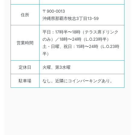
〒900-0013
住所
沖縄県那覇市牧志3丁目13-59
平日：17時半〜18時（テラス席ドリンク
のみ）／18時〜24時（L.O.23時半）
営業時間
土・日曜、祝日：15時〜24時（L.O.23時
半）
定休日
火曜、第3水曜
駐車場
なし。近隣にコインパーキングあり。