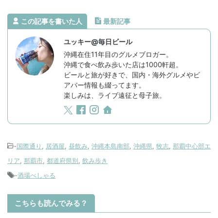
この記事を書いた人
最新記事
ユッキー@毎日ビール
沖縄在住11年目のグルメブロガー。
沖縄で食べ飲み歩いた店は1000軒超。
ビールと旅が好きで、国内・海外グルメやビ
アバー情報も綴ってます。
楽しみは、ライブ遠征と母子旅。
-
国際通り
,
居酒屋
,
昼飲み
,
沖縄本島南部
,
沖縄県
,
牧志
,
那覇中心部エ
リア
,
那覇市
,
都道府県別
,
飲み歩き
-
酒場べしゃる
こちらも読んでみる？