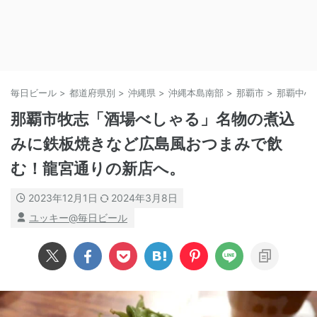
毎日ビール
>
都道府県別
>
沖縄県
>
沖縄本島南部
>
那覇市
>
那覇中心
那覇市牧志「酒場べしゃる」名物の煮込
みに鉄板焼きなど広島風おつまみで飲
む！龍宮通りの新店へ。
2023年12月1日
2024年3月8日
ユッキー@毎日ビール