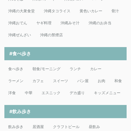
沖縄の大衆食堂
沖縄タコライス
黄色いカレー
骨汁
沖縄おでん
ヤギ料理
沖縄みそ汁
沖縄のお弁当
沖縄ぜんざい
沖縄の禁煙店
#食べ歩き
食べ歩き
朝食/モーニング
ランチ
カレー
ラーメン
カフェ
スイーツ
パン屋
お肉
和食
洋食
中華
エスニック
デカ盛り
キッズメニュー
#飲み歩き
飲み歩き
居酒屋
クラフトビール
昼飲み