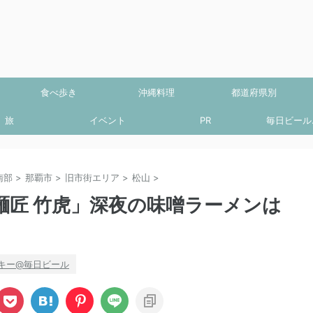
食べ歩き
沖縄料理
都道府県別
旅
イベント
PR
毎日ビール.
南部
>
那覇市
>
旧市街エリア
>
松山
>
麺匠 竹虎」深夜の味噌ラーメンは
キー@毎日ビール