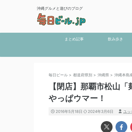
沖縄グルメと遊びのブログ
まとめ記事
飲み歩き
毎日ビール
>
都道府県別
>
沖縄県
>
沖縄本島
【閉店】那覇市松山「
やっぱウマー！
2016年5月18日
2024年3月6日
ユッ