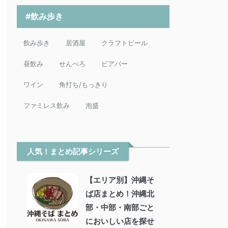
#飲み歩き
飲み歩き
居酒屋
クラフトビール
昼飲み
せんべろ
ビアバー
ワイン
角打ち/もっきり
ファミレス飲み
泡盛
人気！まとめ記事シリーズ
【エリア別】沖縄そ
ば店まとめ！沖縄北
部・中部・南部ごと
においしい店を探せ