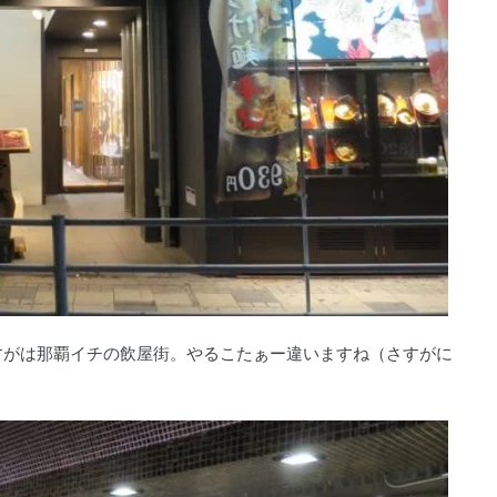
さすがは那覇イチの飲屋街。やるこたぁー違いますね（さすがに