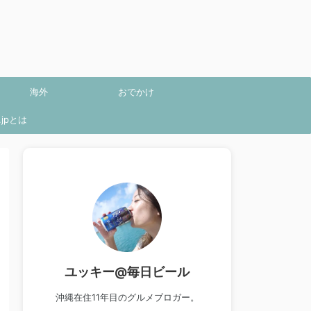
海外
おでかけ
jpとは
ユッキー@毎日ビール
沖縄在住11年目のグルメブロガー。