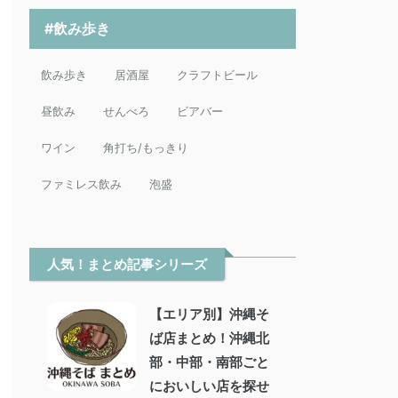
#飲み歩き
飲み歩き
居酒屋
クラフトビール
昼飲み
せんべろ
ビアバー
ワイン
角打ち/もっきり
ファミレス飲み
泡盛
人気！まとめ記事シリーズ
【エリア別】沖縄そ
ば店まとめ！沖縄北
部・中部・南部ごと
においしい店を探せ