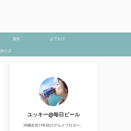
海外
おでかけ
jpとは
ユッキー@毎日ビール
沖縄在住11年目のグルメブロガー。