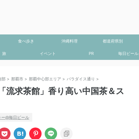
食べ歩き
沖縄料理
都道府県別
旅
イベント
PR
毎日ビール.
南部
>
那覇市
>
那覇中心部エリア
>
パラダイス通り
>
「流求茶館」香り高い中国茶＆ス
キー@毎日ビール