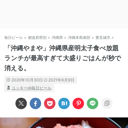
毎日ビール
>
都道府県別
>
沖縄県
>
沖縄本島南部
>
豊見城市
>
「沖縄やまや」沖縄県産明太子食べ放題
ランチが最高すぎて大盛りごはんが秒で
消える。
2020年10月30日
2021年6月9日
ユッキー@毎日ビール