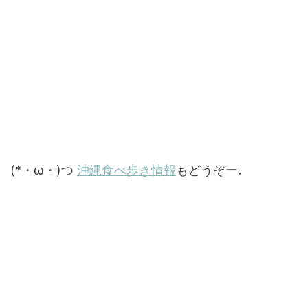
(*・ω・)つ
沖縄食べ歩き情報
もどうぞー♩