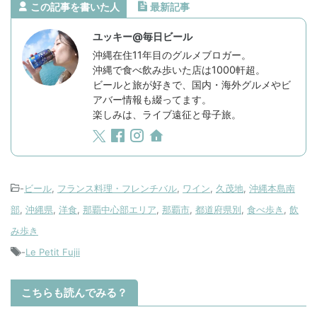
この記事を書いた人
最新記事
ユッキー@毎日ビール
沖縄在住11年目のグルメブロガー。
沖縄で食べ飲み歩いた店は1000軒超。
ビールと旅が好きで、国内・海外グルメやビ
アバー情報も綴ってます。
楽しみは、ライブ遠征と母子旅。
-
ビール
,
フランス料理・フレンチバル
,
ワイン
,
久茂地
,
沖縄本島南
部
,
沖縄県
,
洋食
,
那覇中心部エリア
,
那覇市
,
都道府県別
,
食べ歩き
,
飲
み歩き
-
Le Petit Fujii
こちらも読んでみる？