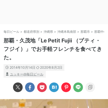
毎日ビール
>
都道府県別
>
沖縄県
>
沖縄本島南部
>
那覇市
>
那覇中心
那覇・久茂地「Le Petit Fujii （プティ・
フジイ）」でお手軽フレンチを食べてき
た。
2014年10月14日
2020年8月2日
ユッキー@毎日ビール