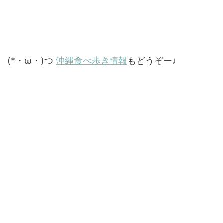
(*・ω・)つ
沖縄食べ歩き情報
もどうぞー♩