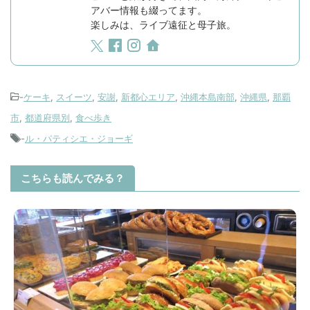
アバー情報も綴ってます。
楽しみは、ライブ遠征と母子旅。
-
ケーキ
,
スイーツ
,
安謝
,
新都心エリア
,
沖縄本島南部
,
沖縄県
,
那覇
市
,
都道府県別
,
食べ歩き
-
ル・パティシエ・ジョーギ
こちらも読んでみる？