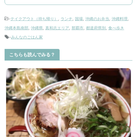
-
テイクアウト（持ち帰り）
,
ランチ
,
国場
,
沖縄のお弁当
,
沖縄料理
,
沖縄本島南部
,
沖縄県
,
真和志エリア
,
那覇市
,
都道府県別
,
食べ歩き
-
みんなのごはん家
こちらも読んでみる？