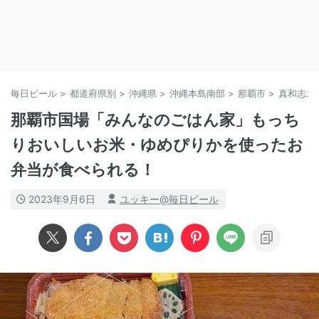
毎日ビール
>
都道府県別
>
沖縄県
>
沖縄本島南部
>
那覇市
>
真和志エ
那覇市国場「みんなのごはん家」もっち
りおいしいお米・ゆめぴりかを使ったお
弁当が食べられる！
2023年9月6日
ユッキー@毎日ビール