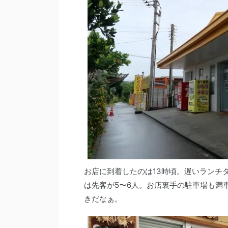
お店に到着したのは13時頃。遅いランチ
は先客が5〜6人。お店裏手の駐車場も満
きだなぁ。