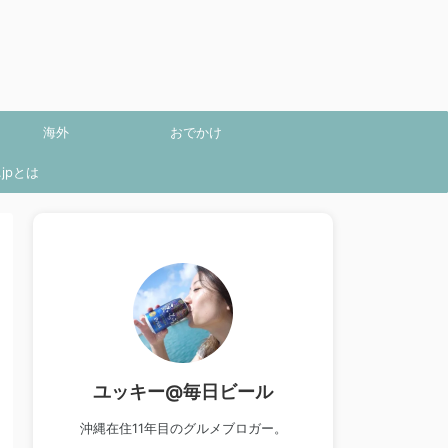
海外
おでかけ
jpとは
ユッキー@毎日ビール
沖縄在住11年目のグルメブロガー。