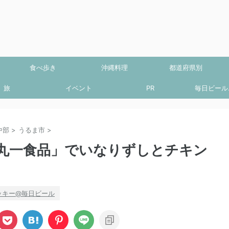
食べ歩き
沖縄料理
都道府県別
旅
イベント
PR
毎日ビール.
中部
>
うるま市
>
丸一食品」でいなりずしとチキン
ッキー@毎日ビール