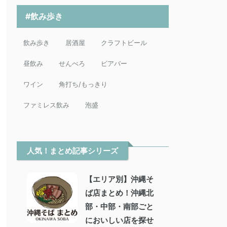
#飲み歩き
飲み歩き
居酒屋
クラフトビール
昼飲み
せんべろ
ビアバー
ワイン
角打ち/もっきり
ファミレス飲み
泡盛
人気！まとめ記事シリーズ
【エリア別】沖縄そ
ば店まとめ！沖縄北
部・中部・南部ごと
においしい店を探せ