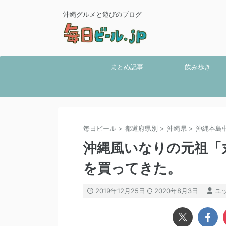
沖縄グルメと遊びのブログ
まとめ記事
飲み歩き
毎日ビール
>
都道府県別
>
沖縄県
>
沖縄本島
沖縄風いなりの元祖「
を買ってきた。
2019年12月25日
2020年8月3日
ユ