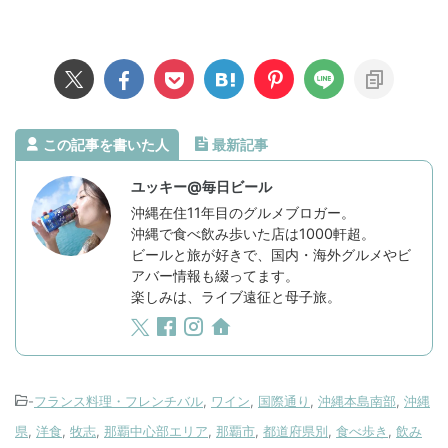
この記事を書いた人
最新記事
ユッキー@毎日ビール
沖縄在住11年目のグルメブロガー。
沖縄で食べ飲み歩いた店は1000軒超。
ビールと旅が好きで、国内・海外グルメやビ
アバー情報も綴ってます。
楽しみは、ライブ遠征と母子旅。
-
フランス料理・フレンチバル
,
ワイン
,
国際通り
,
沖縄本島南部
,
沖縄
県
,
洋食
,
牧志
,
那覇中心部エリア
,
那覇市
,
都道府県別
,
食べ歩き
,
飲み