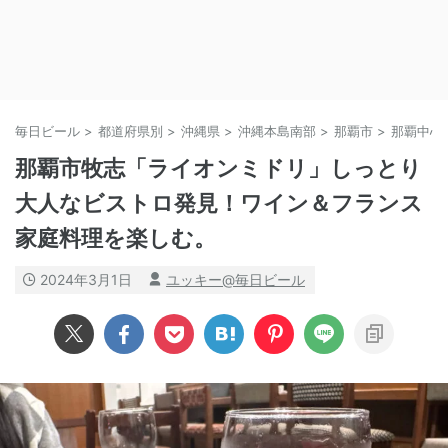
毎日ビール
>
都道府県別
>
沖縄県
>
沖縄本島南部
>
那覇市
>
那覇中心
那覇市牧志「ライオンミドリ」しっとり
大人なビストロ発見！ワイン＆フランス
家庭料理を楽しむ。
2024年3月1日
ユッキー@毎日ビール