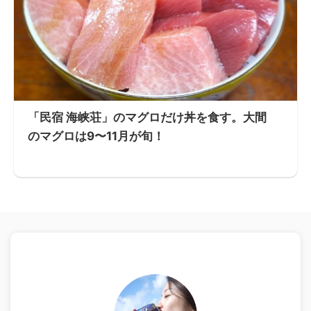
「民宿 海峡荘」のマグロだけ丼を食す。大間
のマグロは9〜11月が旬！