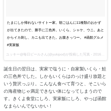
たまにしか帰れないサイトー家。朝ごはんに11種類のおかず
が出てきたので、勝手に三色丼。いくら、シャケ、ウニ。あと
からイカ刺し、カニも出てきた。お腹きっつー。 #函館グルメ
#実家飯
ユッキー@毎日ビールさん(@yukipod)が投稿した写真 -
2016 9月 17 6:02午後 PDT
誕生日の翌日は、実家で塩うに・自家製いくら・鮭
の三色丼でした。しかもいくらはのっけ盛り放題と
いう贅沢っぷり。こんなん食べて育つと、そこいら
の海産物じゃ満足できない体になってしまうので
す。きくよ食堂にしろ、実家飯にしろ、やっぱ函館
なまらいんでないかい！