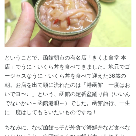
ということで、函館朝市の有名店「きくよ食堂 本
店」でうに・いくら丼を食べてきました。地元でゴ
ージャスなうに・いくら丼を食べて迎えた36歳の
朝。お店を出て頭に流れたのは「港函館 一度はお
いでヨ〜♩」という、函館の定番盆踊り曲（いいん
でないかい～函館港唄～）でした。函館旅行、一生
に一度はしてもらいたいものですね！
ちなみに、なぜ函館っ子が外食で海鮮丼など食べな