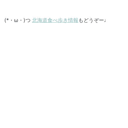
(*・ω・)つ
北海道食べ歩き情報
もどうぞー♩