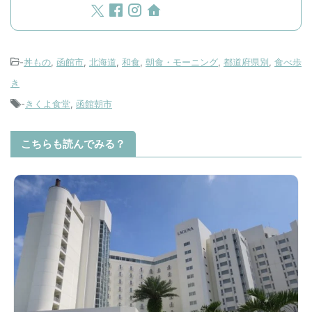
-
丼もの
,
函館市
,
北海道
,
和食
,
朝食・モーニング
,
都道府県別
,
食べ歩
き
-
きくよ食堂
,
函館朝市
こちらも読んでみる？