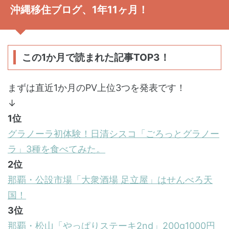
沖縄移住ブログ、1年11ヶ月！
この1か月で読まれた記事TOP3！
まずは直近1か月のPV上位3つを発表です！
↓
1位
グラノーラ初体験！日清シスコ「ごろっとグラノー
ラ」3種を食べてみた。
2位
那覇・公設市場「大衆酒場 足立屋」はせんべろ天
国！
3位
那覇・松山「やっぱりステーキ2nd」200g1000円