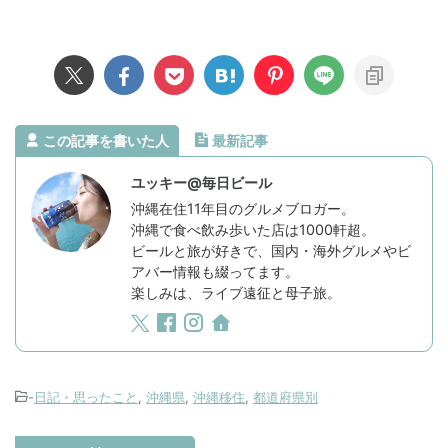
この記事を書いた人
最新記事
ユッキー@毎日ビール
沖縄在住11年目のグルメブロガー。
沖縄で食べ飲み歩いた店は1000軒超。
ビールと旅が好きで、国内・海外グルメやビ
アバー情報も綴ってます。
楽しみは、ライブ遠征と母子旅。
-
日記・思ったこと
,
沖縄県
,
沖縄移住
,
都道府県別