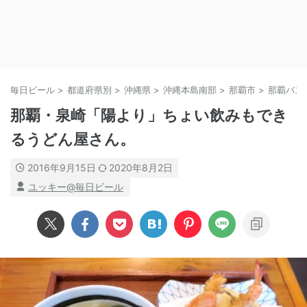
毎日ビール
>
都道府県別
>
沖縄県
>
沖縄本島南部
>
那覇市
>
那覇バス
那覇・泉崎「陽より」ちょい飲みもでき
るうどん屋さん。
2016年9月15日
2020年8月2日
ユッキー@毎日ビール