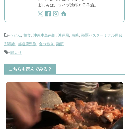
楽しみは、ライブ遠征と母子旅。
-
うどん
,
和食
,
沖縄本島南部
,
沖縄県
,
泉崎
,
那覇バスターミナル周辺
,
那覇市
,
都道府県別
,
食べ歩き
,
麺類
-
陽より
こちらも読んでみる？