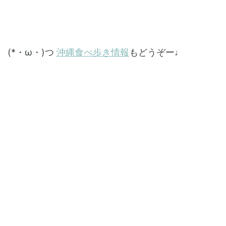
(*・ω・)つ
沖縄食べ歩き情報
もどうぞー♩