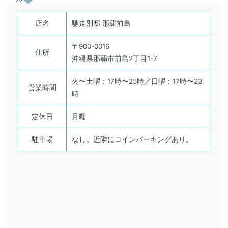
店名
馳走別邸 那覇前島
〒900-0016
住所
沖縄県那覇市前島2丁目1-7
火〜土曜：17時〜25時／日曜：17時〜23
営業時間
時
定休日
月曜
駐車場
なし。近隣にコインパーキングあり。