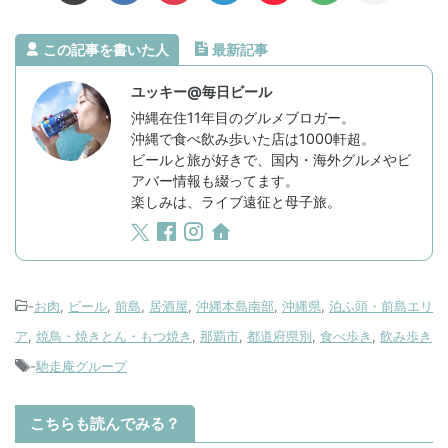
この記事を書いた人
最新記事
ユッキー@毎日ビール
沖縄在住11年目のグルメブロガー。
沖縄で食べ飲み歩いた店は1000軒超。
ビールと旅が好きで、国内・海外グルメやビ
アバー情報も綴ってます。
楽しみは、ライブ遠征と母子旅。
-
お肉
,
ビール
,
前島
,
居酒屋
,
沖縄本島南部
,
沖縄県
,
泊ふ頭・前島エリ
ア
,
焼鳥・焼きとん・もつ焼き
,
那覇市
,
都道府県別
,
食べ歩き
,
飲み歩き
-
馳走庵グループ
こちらも読んでみる？