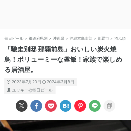
毎日ビール
>
都道府県別
>
沖縄県
>
沖縄本島南部
>
那覇市
>
泊ふ頭・
「馳走別邸 那覇前島」おいしい炭火焼
鳥！ボリューミーな釜飯！家族で楽しめ
る居酒屋。
2023年7月20日
2024年3月8日
ユッキー@毎日ビール