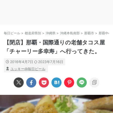
毎日ビール
>
都道府県別
>
沖縄県
>
沖縄本島南部
>
那覇市
>
那覇中心
【閉店】那覇・国際通りの老舗タコス屋
「チャーリー多幸寿」へ行ってきた。
2016年4月7日
2023年7月16日
ユッキー@毎日ビール