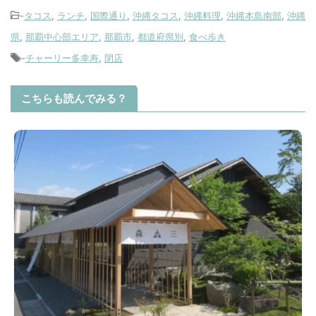
-
タコス
,
ランチ
,
国際通り
,
沖縄タコス
,
沖縄料理
,
沖縄本島南部
,
沖縄
県
,
那覇中心部エリア
,
那覇市
,
都道府県別
,
食べ歩き
-
チャーリー多幸寿
,
閉店
こちらも読んでみる？