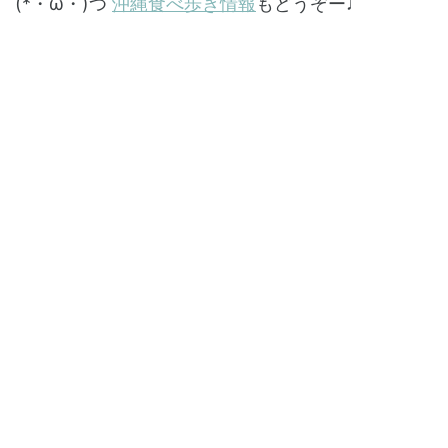
(*・ω・)つ
沖縄食べ歩き情報
もどうぞー♩