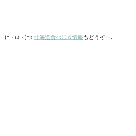
(*・ω・)つ
北海道食べ歩き情報
もどうぞー♩