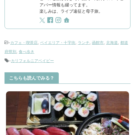
アバー情報も綴ってます。
楽しみは、ライブ遠征と母子旅。
-
カフェ・喫茶店
,
ベイエリア・十字街
,
ランチ
,
函館市
,
北海道
,
都道
府県別
,
食べ歩き
-
カリフォルニアベイビー
こちらも読んでみる？