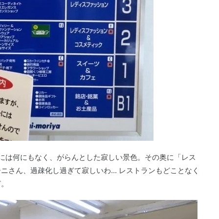
には何にもなく、がらんとした寂しい景色。その奥に「レス
さん、過疎化し過ぎて寂しいわ... レストランもどことなく
ど。