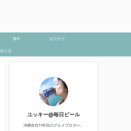
海外
おでかけ
jpとは
ユッキー@毎日ビール
沖縄在住11年目のグルメブロガー。