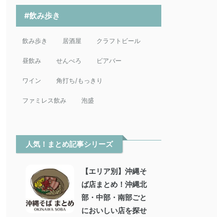
#飲み歩き
飲み歩き
居酒屋
クラフトビール
昼飲み
せんべろ
ビアバー
ワイン
角打ち/もっきり
ファミレス飲み
泡盛
人気！まとめ記事シリーズ
【エリア別】沖縄そ
ば店まとめ！沖縄北
部・中部・南部ごと
においしい店を探せ