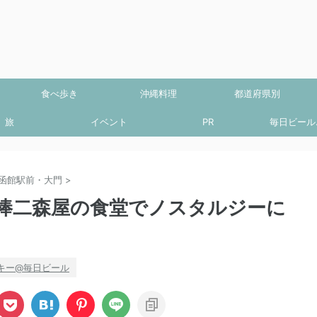
食べ歩き
沖縄料理
都道府県別
旅
イベント
PR
毎日ビール.
函館駅前・大門
>
棒二森屋の食堂でノスタルジーに
キー@毎日ビール