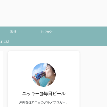
海外
おでかけ
jpとは
ユッキー@毎日ビール
沖縄在住11年目のグルメブロガー。