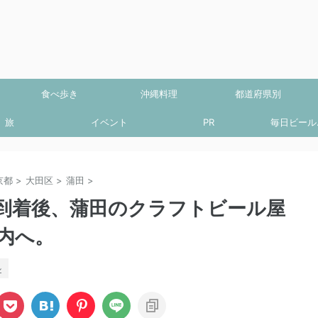
食べ歩き
沖縄料理
都道府県別
旅
イベント
PR
毎日ビール.
京都
>
大田区
>
蒲田
>
」羽田到着後、蒲田のクラフトビール屋
内へ。
ル