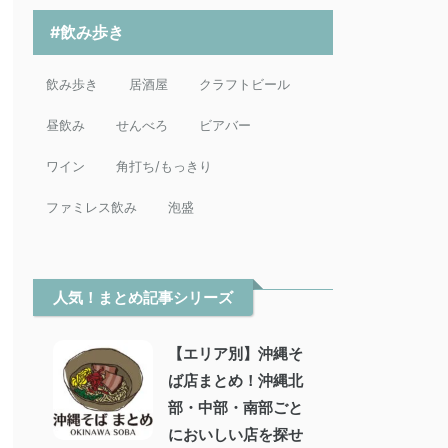
#飲み歩き
飲み歩き
居酒屋
クラフトビール
昼飲み
せんべろ
ビアバー
ワイン
角打ち/もっきり
ファミレス飲み
泡盛
人気！まとめ記事シリーズ
【エリア別】沖縄そ
ば店まとめ！沖縄北
部・中部・南部ごと
においしい店を探せ