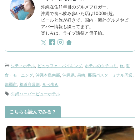
沖縄在住11年目のグルメブロガー。
沖縄で食べ飲み歩いた店は1000軒超。
ビールと旅が好きで、国内・海外グルメやビ
アバー情報も綴ってます。
楽しみは、ライブ遠征と母子旅。
-
シティホテル
,
ビュッフェ・バイキング
,
ホテルのクチコミ
,
旅
,
朝
食・モーニング
,
沖縄本島南部
,
沖縄県
,
泉崎
,
那覇バスターミナル周辺
,
那覇市
,
都道府県別
,
食べ歩き
-
沖縄ハーバービューホテル
こちらも読んでみる？