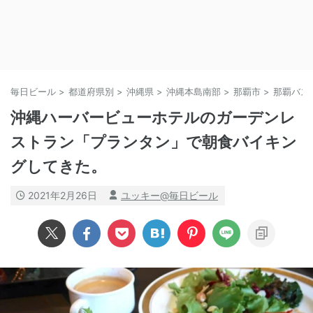
毎日ビール
>
都道府県別
>
沖縄県
>
沖縄本島南部
>
那覇市
>
那覇バス
沖縄ハーバービューホテルのガーデンレ
ストラン「プランタン」で朝食バイキン
グしてきた。
2021年2月26日
ユッキー@毎日ビール