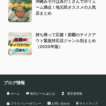
沖縄みそ汁は具だくさんでボリュ
ーム満点！地元民オススメの人気
店まとめ
持ち帰って応援！那覇のテイクア
ウト緊急対応店ジャンル別まとめ
（2020年版）
ブログ情報
ホーム
毎日ビール.jpとは
運営者情報
プライバシーポリシー
お問い合わせ
サイトマップ