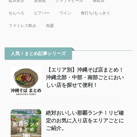
飲み歩き
居酒屋
クラフトビール
昼飲み
せんべろ
ビアバー
ワイン
角打ち/もっきり
ファミレス飲み
泡盛
人気！まとめ記事シリーズ
【エリア別】沖縄そば店まとめ！
沖縄北部・中部・南部ごとにおい
しい店を探せて便利！
絶対おいしい那覇ランチ！リピ確
定のお気に入り店をエリアごとに
ご紹介。