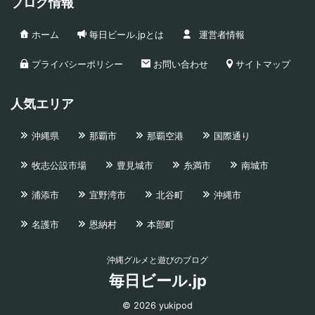
ブログ情報
ホーム
毎日ビール.jpとは
運営者情報
プライバシーポリシー
お問い合わせ
サイトマップ
人気エリア
沖縄県
那覇市
那覇空港
国際通り
牧志公設市場
豊見城市
糸満市
南城市
浦添市
宜野湾市
北谷町
沖縄市
名護市
恩納村
本部町
沖縄グルメと遊びのブログ
毎日ビール.jp
© 2026 yukipod