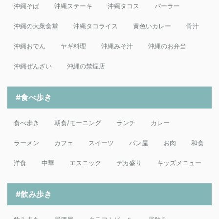
沖縄そば
沖縄ステーキ
沖縄タコス
パーラー
沖縄の大衆食堂
沖縄タコライス
黄色いカレー
骨汁
沖縄おでん
ヤギ料理
沖縄みそ汁
沖縄のお弁当
沖縄ぜんざい
沖縄の禁煙店
#食べ歩き
食べ歩き
朝食/モーニング
ランチ
カレー
ラーメン
カフェ
スイーツ
パン屋
お肉
和食
洋食
中華
エスニック
デカ盛り
キッズメニュー
#飲み歩き