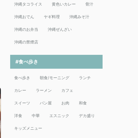
沖縄タコライス
黄色いカレー
骨汁
沖縄おでん
ヤギ料理
沖縄みそ汁
沖縄のお弁当
沖縄ぜんざい
沖縄の禁煙店
#食べ歩き
食べ歩き
朝食/モーニング
ランチ
カレー
ラーメン
カフェ
スイーツ
パン屋
お肉
和食
洋食
中華
エスニック
デカ盛り
キッズメニュー