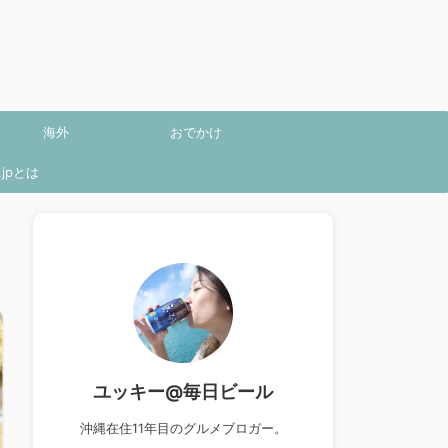
海外
おでかけ
jpとは
ユッキー@毎日ビール
沖縄在住11年目のグルメブロガー。