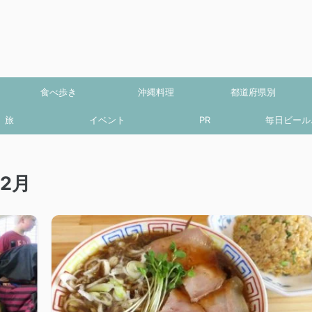
食べ歩き
沖縄料理
都道府県別
旅
イベント
PR
毎日ビール.
2月