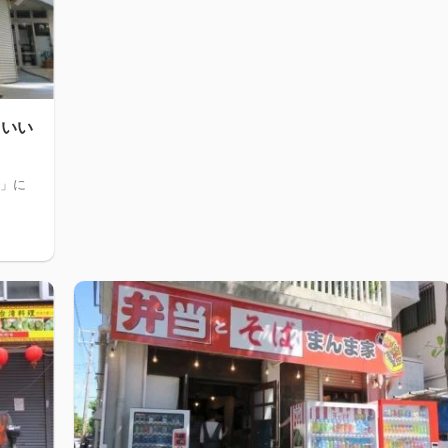
？いい
品」に