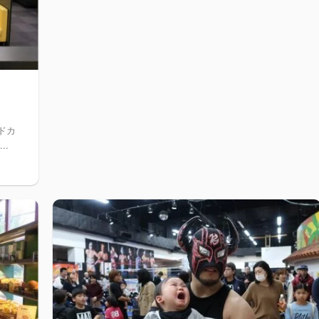
ドカ
..