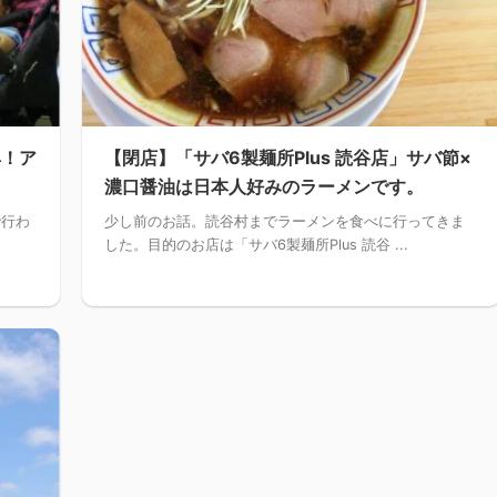
典！ア
【閉店】「サバ6製麺所Plus 読谷店」サバ節×
濃口醤油は日本人好みのラーメンです。
で行わ
少し前のお話。読谷村までラーメンを食べに行ってきま
した。目的のお店は「サバ6製麺所Plus 読谷 ...