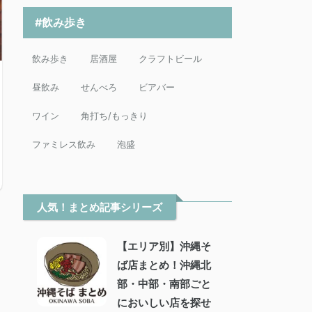
#飲み歩き
飲み歩き
居酒屋
クラフトビール
昼飲み
せんべろ
ビアバー
ワイン
角打ち/もっきり
ファミレス飲み
泡盛
人気！まとめ記事シリーズ
【エリア別】沖縄そ
ば店まとめ！沖縄北
部・中部・南部ごと
においしい店を探せ