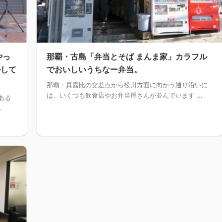
やっ
那覇・古島「弁当とそば まんま家」カラフル
ルして
でおいしいうちなー弁当。
那覇・真嘉比の交差点から松川方面に向かう通り沿いに
は、いくつも飲食店やお弁当屋さんが並んでいます ...
ある
.