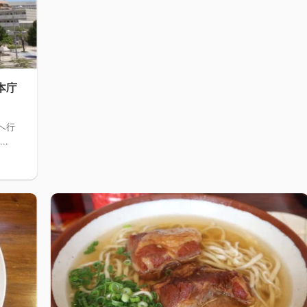
本庁
へ行
..