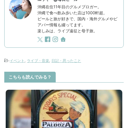
沖縄在住11年目のグルメブロガー。
沖縄で食べ飲み歩いた店は1000軒超。
ビールと旅が好きで、国内・海外グルメやビ
アバー情報も綴ってます。
楽しみは、ライブ遠征と母子旅。
-
イベント
,
ライブ・音楽
,
日記・思ったこと
こちらも読んでみる？