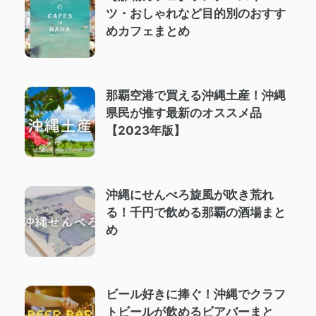
ツ・おしゃれなど目的別のおすす
めカフェまとめ
那覇空港で買える沖縄土産！沖縄
県民が推す最新のオススメ品
【2023年版】
沖縄にせんべろ旋風が吹き荒れ
る！千円で飲める那覇の酒場まと
め
ビール好きに捧ぐ！沖縄でクラフ
トビールが飲めるビアバーまと