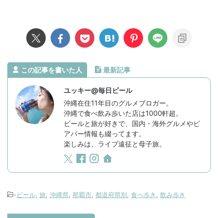
この記事を書いた人
最新記事
ユッキー@毎日ビール
沖縄在住11年目のグルメブロガー。
沖縄で食べ飲み歩いた店は1000軒超。
ビールと旅が好きで、国内・海外グルメやビ
アバー情報も綴ってます。
楽しみは、ライブ遠征と母子旅。
-
ビール
,
旅
,
沖縄県
,
那覇市
,
都道府県別
,
食べ歩き
,
飲み歩き