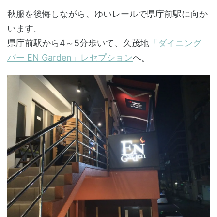
秋服を後悔しながら、ゆいレールで県庁前駅に向か
います。
県庁前駅から4～5分歩いて、久茂地
「ダイニング
バー EN Garden」レセプション
へ。