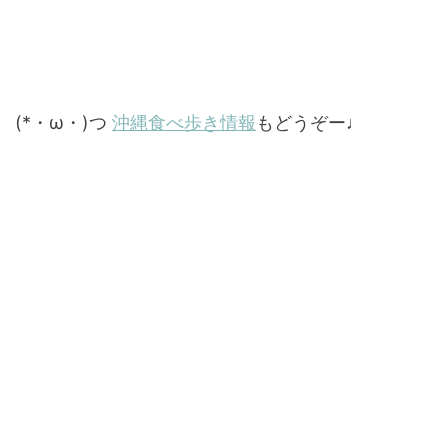
(*・ω・)つ
沖縄食べ歩き情報
もどうぞー♩