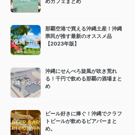
めカフェまとめ
那覇空港で買える沖縄土産！沖縄
県民が推す最新のオススメ品
【2023年版】
沖縄にせんべろ旋風が吹き荒れ
る！千円で飲める那覇の酒場まと
め
ビール好きに捧ぐ！沖縄でクラフ
トビールが飲めるビアバーまと
め。