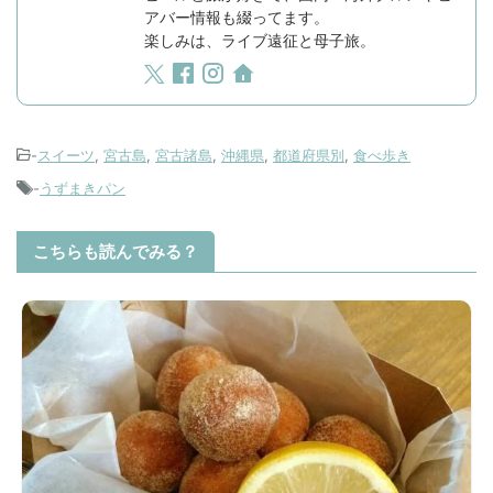
アバー情報も綴ってます。
楽しみは、ライブ遠征と母子旅。
-
スイーツ
,
宮古島
,
宮古諸島
,
沖縄県
,
都道府県別
,
食べ歩き
-
うずまきパン
こちらも読んでみる？