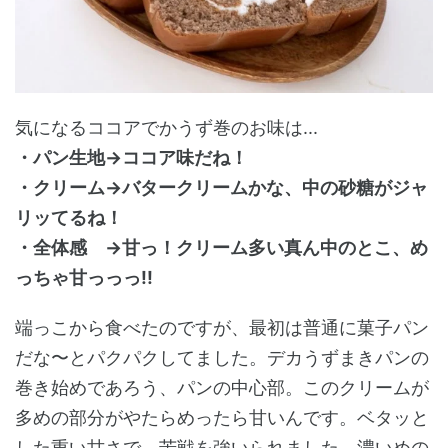
気になるココアでかうず巻のお味は...
・パン生地→ココア味だね！
・クリーム→バタークリームかな、中の砂糖がジャ
リッてるね！
・全体感 →甘っ！クリーム多い真ん中のとこ、め
っちゃ甘っっっ!!
端っこから食べたのですが、最初は普通に菓子パン
だな〜とパクパクしてました。デカうずまきパンの
巻き始めであろう、パンの中心部。このクリームが
多めの部分がやたらめったら甘いんです。ベタッと
した重い甘さで、苦戦を強いられました。濃いめの