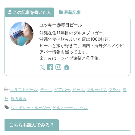
この記事を書いた人
最新記事
ユッキー@毎日ビール
沖縄在住11年目のグルメブロガー。
沖縄で食べ飲み歩いた店は1000軒超。
ビールと旅が好きで、国内・海外グルメやビ
アバー情報も綴ってます。
楽しみは、ライブ遠征と母子旅。
-
クラフトビール
,
チェコ
,
ビアバー
,
ビール
,
ブルーパブ
,
プラハ
,
海
外
,
飲み歩き
-
ウ・チシー・ルージー
,
ピルスナーウルケル
こちらも読んでみる？