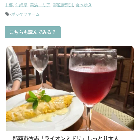
中部
,
沖縄県
,
美浜エリア
,
都道府県別
,
食べ歩き
-
ポッケファーム
こちらも読んでみる？
那覇市牧志「ライオンミドリ」しっとり大人