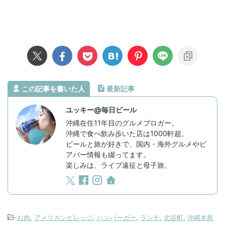
この記事を書いた人
最新記事
ユッキー@毎日ビール
沖縄在住11年目のグルメブロガー。
沖縄で食べ飲み歩いた店は1000軒超。
ビールと旅が好きで、国内・海外グルメやビ
アバー情報も綴ってます。
楽しみは、ライブ遠征と母子旅。
-
お肉
,
アメリカンビレッジ
,
ハンバーガー
,
ランチ
,
北谷町
,
沖縄本島