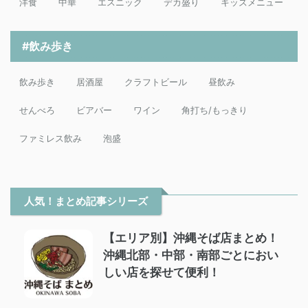
洋食
中華
エスニック
デカ盛り
キッズメニュー
#飲み歩き
飲み歩き
居酒屋
クラフトビール
昼飲み
せんべろ
ビアバー
ワイン
角打ち/もっきり
ファミレス飲み
泡盛
人気！まとめ記事シリーズ
【エリア別】沖縄そば店まとめ！
沖縄北部・中部・南部ごとにおい
しい店を探せて便利！