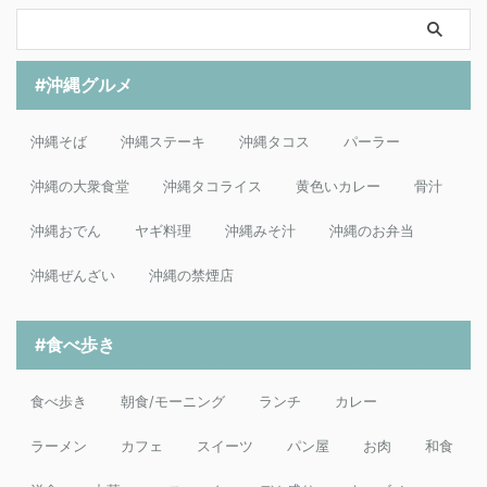
#沖縄グルメ
沖縄そば
沖縄ステーキ
沖縄タコス
パーラー
沖縄の大衆食堂
沖縄タコライス
黄色いカレー
骨汁
沖縄おでん
ヤギ料理
沖縄みそ汁
沖縄のお弁当
沖縄ぜんざい
沖縄の禁煙店
#食べ歩き
食べ歩き
朝食/モーニング
ランチ
カレー
ラーメン
カフェ
スイーツ
パン屋
お肉
和食