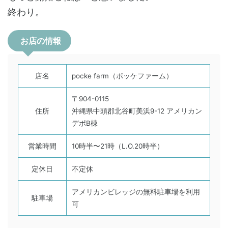
終わり。
お店の情報
店名
pocke farm（ポッケファーム）
〒904-0115
住所
沖縄県中頭郡北谷町美浜9-12 アメリカン
デポB棟
営業時間
10時半〜21時（L.O.20時半）
定休日
不定休
アメリカンビレッジの無料駐車場を利用
駐車場
可