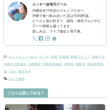
ユッキー@毎日ビール
沖縄在住11年目のグルメブロガー。
沖縄で食べ飲み歩いた店は1000軒超。
ビールと旅が好きで、国内・海外グルメやビ
アバー情報も綴ってます。
楽しみは、ライブ遠征と母子旅。
-
キッズメニューあり
,
ランチ
,
安謝
,
居酒屋
,
新都心エリア
,
沖縄そば
,
沖縄の大衆食堂
,
沖縄料理
,
沖縄本島南部
,
沖縄県
,
那覇市
,
都道府県別
,
食べ歩き
,
飲み歩き
-
おもろ殿内
こちらも読んでみる？