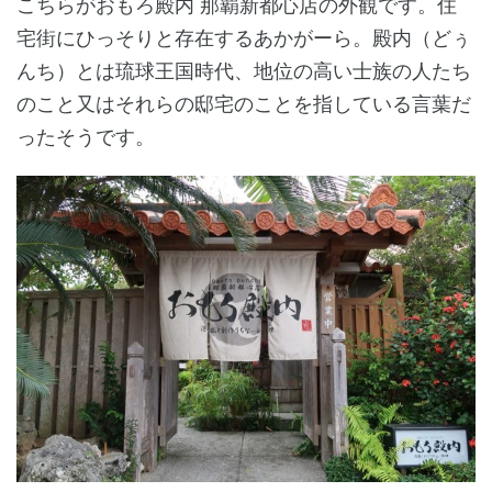
こちらがおもろ殿内 那覇新都心店の外観です。住
宅街にひっそりと存在するあかがーら。殿内（どぅ
んち）とは琉球王国時代、地位の高い士族の人たち
のこと又はそれらの邸宅のことを指している言葉だ
ったそうです。