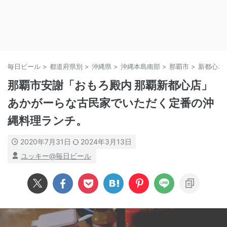
毎日ビール
>
都道府県別
>
沖縄県
>
沖縄本島南部
>
那覇市
>
新都心エ
那覇市安謝「おもろ殿内 那覇新都心店」
あかがーらな古民家でいただく定番の沖
縄料理ランチ。
2020年7月31日
2024年3月13日
ユッキー@毎日ビール