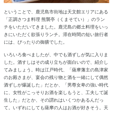
ということで、鹿児島市街地は天文館エリアにある
「正調さつま料理 熊襲亭（くまそてい）」のラン
チをいただいてきました。鹿児島の郷土料理をいっ
きにいただく欲張りランチ。滞在時間の短い旅行者
には、ぴったりの御膳でした。
いろいろ食べましたが、中でも酒ずしが気に入りま
した。酒すしはその成り立ちが面白いので、紹介し
てみましょう。時は江戸時代、「薩摩藩主の島津家
のお殿さまが、宴会の残り物と酒を一緒にして偶然
酒ずしが爆誕した」だとか、「男尊女卑の強い時代
に、女性がこっそりお酒を楽しもうと、工夫して誕
生した」だとか、その謂れはいくつかあるんだっ
て。いずれにしても薩摩の人はお酒が好きそう。天