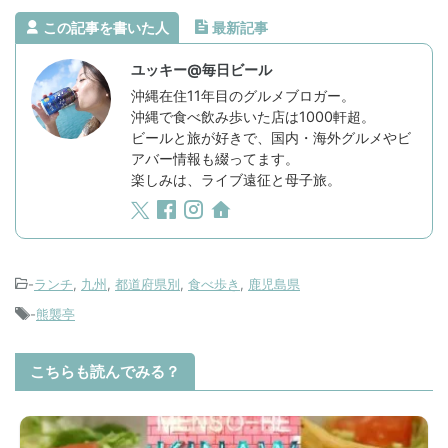
この記事を書いた人
最新記事
ユッキー@毎日ビール
沖縄在住11年目のグルメブロガー。
沖縄で食べ飲み歩いた店は1000軒超。
ビールと旅が好きで、国内・海外グルメやビ
アバー情報も綴ってます。
楽しみは、ライブ遠征と母子旅。
-
ランチ
,
九州
,
都道府県別
,
食べ歩き
,
鹿児島県
-
熊襲亭
こちらも読んでみる？