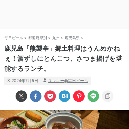
毎日ビール
>
都道府県別
>
九州
>
鹿児島県
>
鹿児島「熊襲亭」郷土料理はうんめかね
ぇ！酒ずしにとんこつ、さつま揚げを堪
能するランチ。
2024年7月5日
ユッキー@毎日ビール