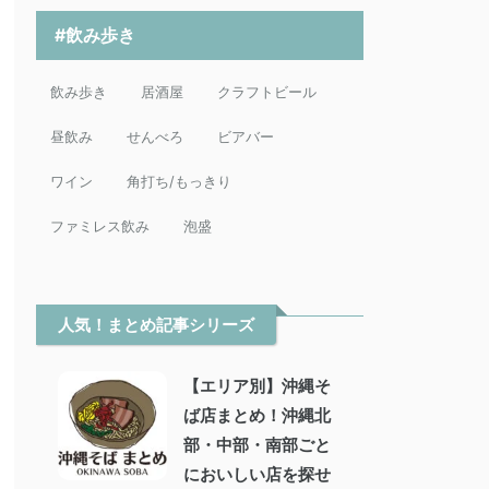
#飲み歩き
飲み歩き
居酒屋
クラフトビール
昼飲み
せんべろ
ビアバー
ワイン
角打ち/もっきり
ファミレス飲み
泡盛
人気！まとめ記事シリーズ
【エリア別】沖縄そ
ば店まとめ！沖縄北
部・中部・南部ごと
においしい店を探せ