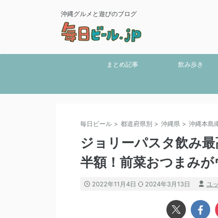
沖縄グルメと遊びのブログ
まとめ記事
飲み歩き
毎日ビール
>
都道府県別
>
沖縄県
>
沖縄本島
ジョリーパスタ飲み最
半額！前菜おつまみが
2022年11月4日
2024年3月13日
ユ