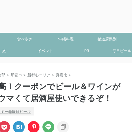
食べ歩き
沖縄料理
都道府県別
旅
イベント
PR
毎日ビール.
南部
>
那覇市
>
新都心エリア
>
真嘉比
>
高！クーポンでビール＆ワインが
ウマくて居酒屋使いできるぞ！
ッキー@毎日ビール