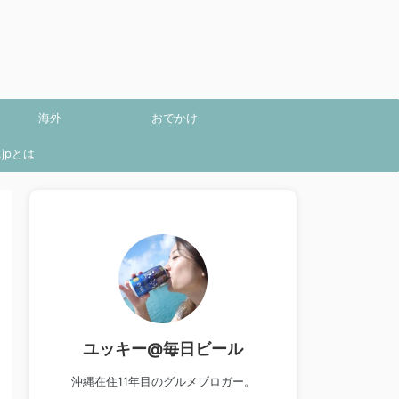
海外
おでかけ
jpとは
ユッキー@毎日ビール
沖縄在住11年目のグルメブロガー。