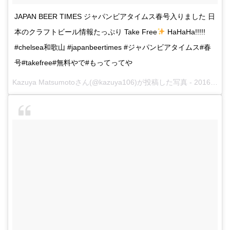
JAPAN BEER TIMES ジャパンビアタイムス春号入りました 日
本のクラフトビール情報たっぷり Take Free
HaHaHa!!!!!
#chelsea和歌山 #japanbeertimes #ジャパンビアタイムス#春
号#takefree#無料やで#もってってや
Kazuya Matsumotoさん(@kazuya106)が投稿した写真 -
2016 3月 25 11:21午後 PDT