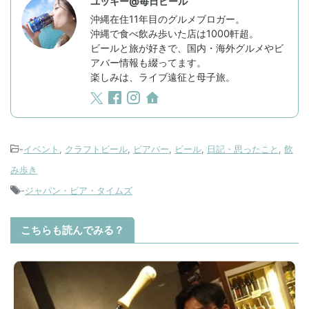
ユッキー@毎日ビール
沖縄在住11年目のグルメブロガー。
沖縄で食べ飲み歩いた店は1000軒超。
ビールと旅が好きで、国内・海外グルメやビ
アバー情報も綴ってます。
楽しみは、ライブ遠征と母子旅。
-
イベント
,
クラフトビール
,
ビアバー
,
ビール
,
日記・思ったこと
,
飲
み歩き
-
ジャパン・ビア・タイムズ
こちらも読んでみる？