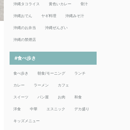
沖縄タコライス
黄色いカレー
骨汁
沖縄おでん
ヤギ料理
沖縄みそ汁
沖縄のお弁当
沖縄ぜんざい
沖縄の禁煙店
#食べ歩き
食べ歩き
朝食/モーニング
ランチ
カレー
ラーメン
カフェ
スイーツ
パン屋
お肉
和食
洋食
中華
エスニック
デカ盛り
キッズメニュー