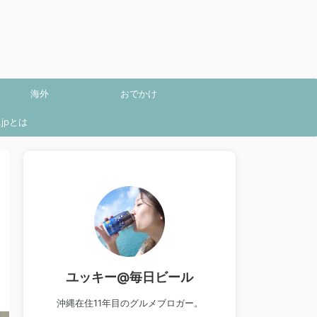
海外
おでかけ
jpとは
ユッキー@毎日ビール
沖縄在住11年目のグルメブロガー。