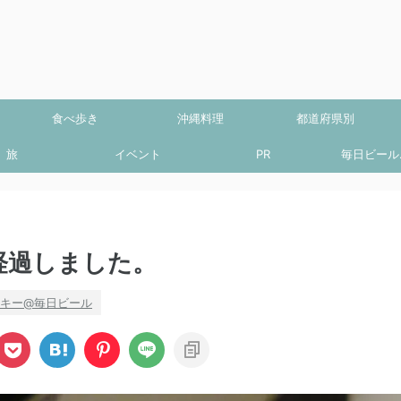
食べ歩き
沖縄料理
都道府県別
旅
イベント
PR
毎日ビール.
経過しました。
キー@毎日ビール