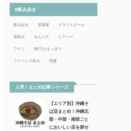
#飲み歩き
飲み歩き
居酒屋
クラフトビール
昼飲み
せんべろ
ビアバー
ワイン
角打ち/もっきり
ファミレス飲み
泡盛
人気！まとめ記事シリーズ
【エリア別】沖縄そ
ば店まとめ！沖縄北
部・中部・南部ごと
においしい店を探せ