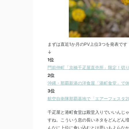
まずは直近1か月のPV上位3つを発表です
↓
1位
門前仲町「京橋千疋屋直売所」限定！切り
2位
沖縄・那覇新港の洋食屋「港町食堂」で
3位
航空自衛隊那覇基地で「エアーフェスタ20
千疋屋と港町食堂は殿堂入りでいいんじ
すね。こういう息の長いネタをどんどん
んなに上位に食い込むとは思いもよらな