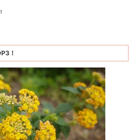
！
P3！