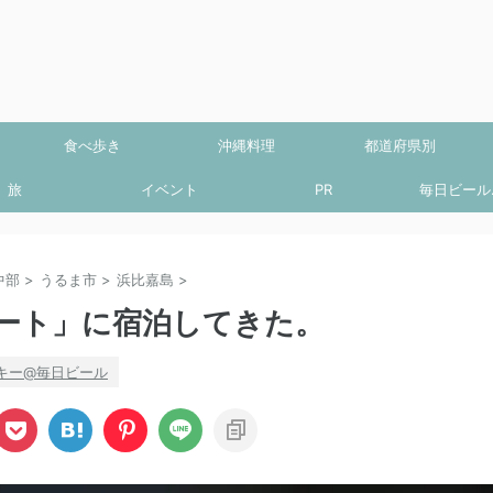
食べ歩き
沖縄料理
都道府県別
旅
イベント
PR
毎日ビール.
中部
>
うるま市
>
浜比嘉島
>
ート」に宿泊してきた。
キー@毎日ビール