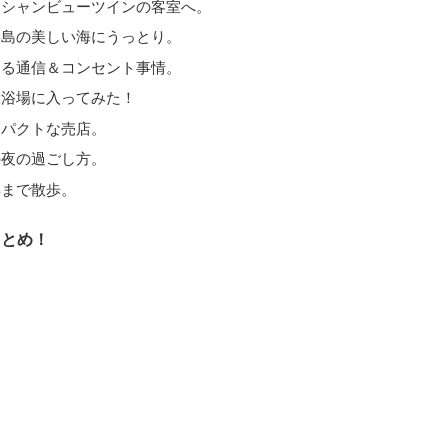
ーシャンビューツインの客室へ。
嘉島の美しい海にうっとり。
なる通信＆コンセント事情。
大浴場に入ってみた！
ンパクトな売店。
の夜の過ごし方。
浜まで散歩。
まとめ！