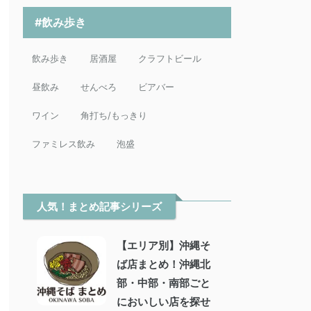
#飲み歩き
飲み歩き
居酒屋
クラフトビール
昼飲み
せんべろ
ビアバー
ワイン
角打ち/もっきり
ファミレス飲み
泡盛
人気！まとめ記事シリーズ
【エリア別】沖縄そ
ば店まとめ！沖縄北
部・中部・南部ごと
においしい店を探せ