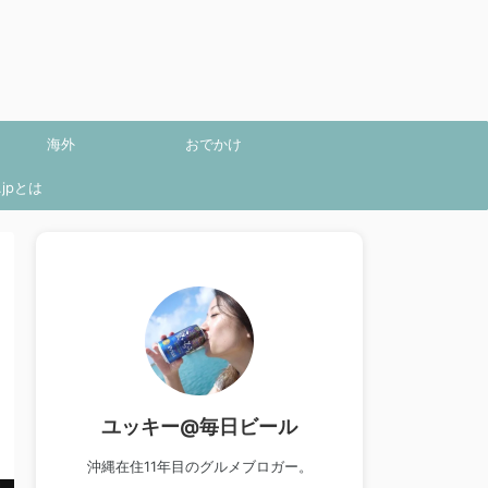
海外
おでかけ
jpとは
ユッキー@毎日ビール
沖縄在住11年目のグルメブロガー。