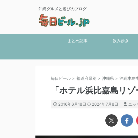
沖縄グルメと遊びのブログ
まとめ記事
飲み歩き
毎日ビール
>
都道府県別
>
沖縄県
>
沖縄本島
「ホテル浜比嘉島リゾ
2016年6月18日
2024年7月8日
ユッ