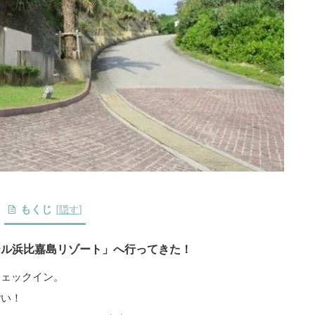
もくじ
[
隠す
]
テル浜比嘉島リゾート」へ行ってきた！
チェックイン。
ごい！