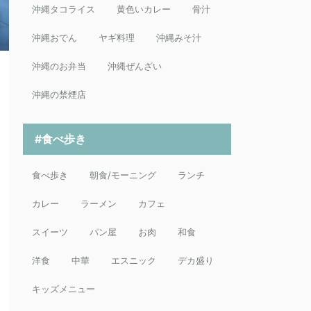
沖縄タコライス
黄色いカレー
骨汁
沖縄おでん
ヤギ料理
沖縄みそ汁
沖縄のお弁当
沖縄ぜんざい
沖縄の禁煙店
#食べ歩き
食べ歩き
朝食/モーニング
ランチ
カレー
ラーメン
カフェ
スイーツ
パン屋
お肉
和食
洋食
中華
エスニック
デカ盛り
キッズメニュー