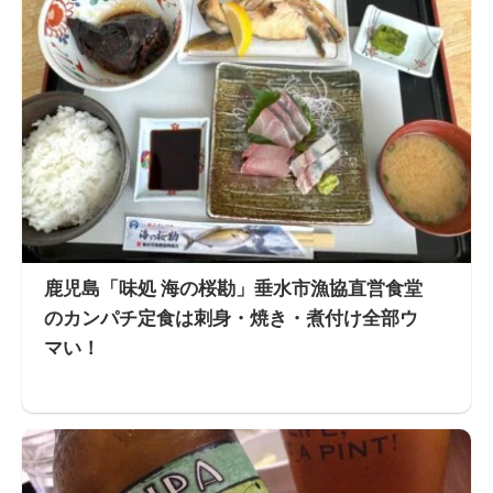
鹿児島「味処 海の桜勘」垂水市漁協直営食堂
のカンパチ定食は刺身・焼き・煮付け全部ウ
マい！