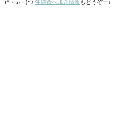
(*・ω・)つ
沖縄食べ歩き情報
もどうぞー♩