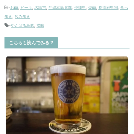
-
お肉
,
ビール
,
名護市
,
沖縄本島北部
,
沖縄県
,
焼肉
,
都道府県別
,
食べ
歩き
,
飲み歩き
-
やんばる島豚
,
満味
こちらも読んでみる？