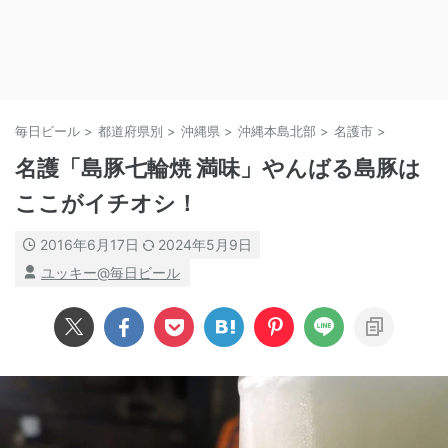
毎日ビール
>
都道府県別
>
沖縄県
>
沖縄本島北部
>
名護市
>
名護「島豚七輪焼 満味」やんばる島豚は
ここがイチオシ！
2016年6月17日
2024年5月9日
ユッキー@毎日ビール