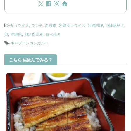
-
タコライス
,
ランチ
,
名護市
,
沖縄タコライス
,
沖縄料理
,
沖縄本島北
部
,
沖縄県
,
都道府県別
,
食べ歩き
-
キャプテンカンガルー
こちらも読んでみる？