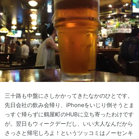
三十路も中盤にさしかかってきたなかのひとです。
先日会社の飲み会帰り、iPhoneをいじり倒そうとま
っすぐ帰らずに鶴屋町のHUBに立ち寄ったわけです
が。翌日もウィークデーだし、いい大人なんだから
さっさと帰宅しろよ！というツッコミはノーセンキ