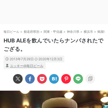
毎日ビール
>
都道府県別
>
関東・甲信越
>
神奈川県
>
横浜市
>
鶴屋町
HUB ALEを飲んでいたらナンパされたで
ござる。
2013年7月29日
2020年12月3日
ユッキー@毎日ビール