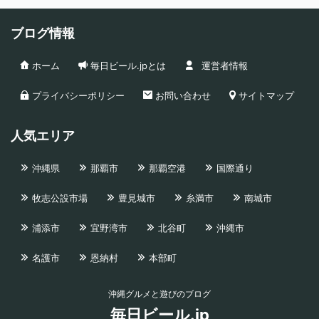
ブログ情報
ホーム
毎日ビール.jpとは
運営者情報
プライバシーポリシー
お問い合わせ
サイトマップ
人気エリア
沖縄県
那覇市
那覇空港
国際通り
牧志公設市場
豊見城市
糸満市
南城市
浦添市
宜野湾市
北谷町
沖縄市
名護市
恩納村
本部町
沖縄グルメと遊びのブログ
毎日ビール.jp