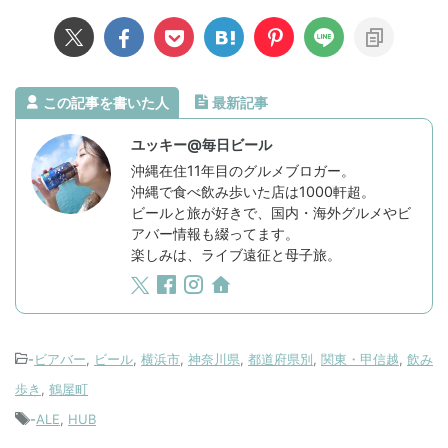
この記事を書いた人
最新記事
ユッキー@毎日ビール
沖縄在住11年目のグルメブロガー。
沖縄で食べ飲み歩いた店は1000軒超。
ビールと旅が好きで、国内・海外グルメやビ
アバー情報も綴ってます。
楽しみは、ライブ遠征と母子旅。
-
ビアバー
,
ビール
,
横浜市
,
神奈川県
,
都道府県別
,
関東・甲信越
,
飲み
歩き
,
鶴屋町
-
ALE
,
HUB