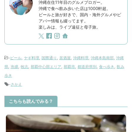
沖縄在住11年目のグルメブロガー。
沖縄で食べ飲み歩いた店は1000軒超。
ビールと旅が好きで、国内・海外グルメやビ
アバー情報も綴ってます。
楽しみは、ライブ遠征と母子旅。
-
ビール
,
ヤギ料理
,
国際通り
,
居酒屋
,
沖縄料理
,
沖縄本島南部
,
沖縄
県
,
泡盛
,
牧志
,
那覇中心部エリア
,
那覇市
,
都道府県別
,
食べ歩き
,
飲み
歩き
-
さかえ
こちらも読んでみる？