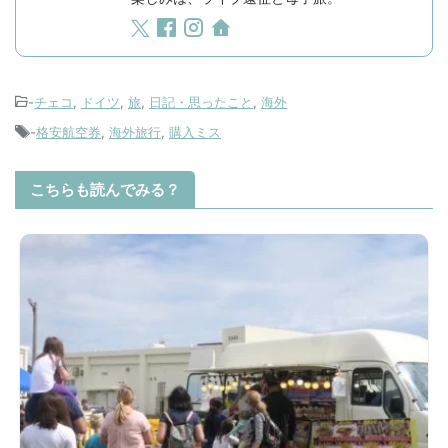
-
チェコ
,
ドイツ
,
旅
,
日記・思ったこと
,
海外
-
格安航空券
,
海外旅行
,
購入ミス
こちらも読んでみる？