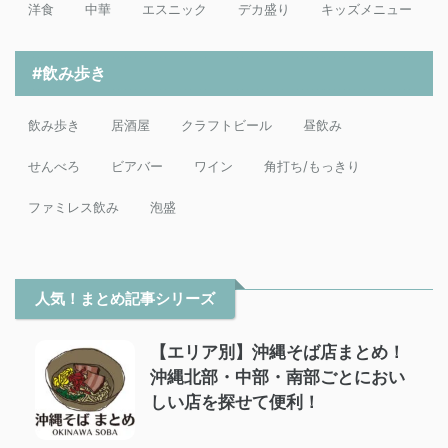
洋食
中華
エスニック
デカ盛り
キッズメニュー
#飲み歩き
飲み歩き
居酒屋
クラフトビール
昼飲み
せんべろ
ビアバー
ワイン
角打ち/もっきり
ファミレス飲み
泡盛
人気！まとめ記事シリーズ
【エリア別】沖縄そば店まとめ！
沖縄北部・中部・南部ごとにおい
しい店を探せて便利！