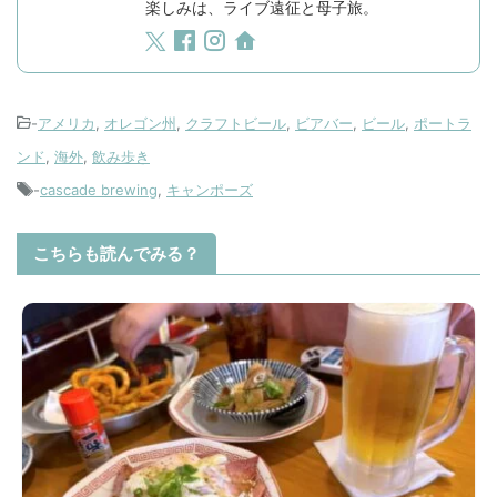
楽しみは、ライブ遠征と母子旅。
-
アメリカ
,
オレゴン州
,
クラフトビール
,
ビアバー
,
ビール
,
ポートラ
ンド
,
海外
,
飲み歩き
-
cascade brewing
,
キャンポーズ
こちらも読んでみる？