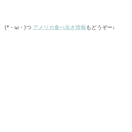
(*・ω・)つ
アメリカ食べ歩き情報
もどうぞー♩