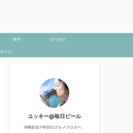
海外
おでかけ
jpとは
ユッキー@毎日ビール
沖縄在住11年目のグルメブロガー。