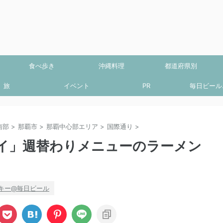
食べ歩き
沖縄料理
都道府県別
旅
イベント
PR
毎日ビール.
南部
>
那覇市
>
那覇中心部エリア
>
国際通り
>
イ」週替わりメニューのラーメン
キー@毎日ビール