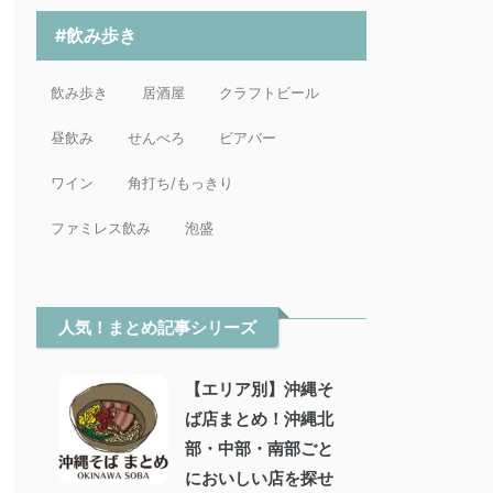
#飲み歩き
飲み歩き
居酒屋
クラフトビール
昼飲み
せんべろ
ビアバー
ワイン
角打ち/もっきり
ファミレス飲み
泡盛
人気！まとめ記事シリーズ
【エリア別】沖縄そ
ば店まとめ！沖縄北
部・中部・南部ごと
においしい店を探せ