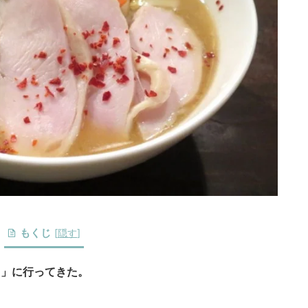
もくじ
[
隠す
]
イ」に行ってきた。