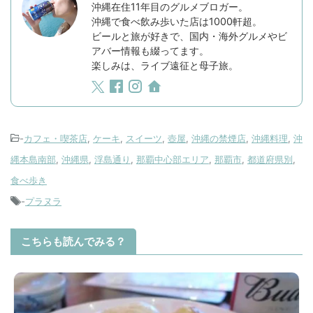
沖縄在住11年目のグルメブロガー。
沖縄で食べ飲み歩いた店は1000軒超。
ビールと旅が好きで、国内・海外グルメやビ
アバー情報も綴ってます。
楽しみは、ライブ遠征と母子旅。
-
カフェ・喫茶店
,
ケーキ
,
スイーツ
,
壺屋
,
沖縄の禁煙店
,
沖縄料理
,
沖
縄本島南部
,
沖縄県
,
浮島通り
,
那覇中心部エリア
,
那覇市
,
都道府県別
,
食べ歩き
-
プラヌラ
こちらも読んでみる？