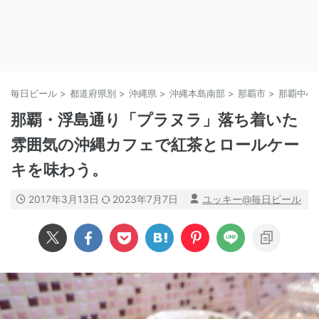
毎日ビール
>
都道府県別
>
沖縄県
>
沖縄本島南部
>
那覇市
>
那覇中心
那覇・浮島通り「プラヌラ」落ち着いた
雰囲気の沖縄カフェで紅茶とロールケー
キを味わう。
2017年3月13日
2023年7月7日
ユッキー@毎日ビール