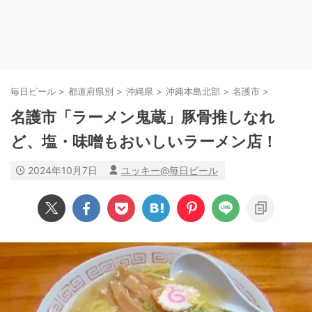
毎日ビール
>
都道府県別
>
沖縄県
>
沖縄本島北部
>
名護市
>
名護市「ラーメン鬼蔵」豚骨推しなれ
ど、塩・味噌もおいしいラーメン店！
2024年10月7日
ユッキー@毎日ビール