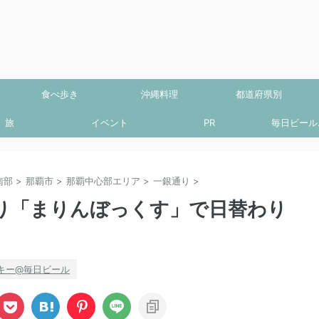
食べ歩き
沖縄料理
都道府県別
旅
イベント
PR
毎日ビール.
南部
>
那覇市
>
那覇中心部エリア
>
一銀通り
>
り「まりんぼっくす」で日替わり
キー@毎日ビール