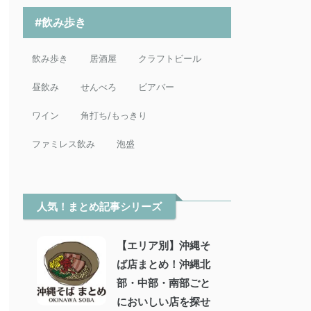
#飲み歩き
飲み歩き
居酒屋
クラフトビール
昼飲み
せんべろ
ビアバー
ワイン
角打ち/もっきり
ファミレス飲み
泡盛
人気！まとめ記事シリーズ
【エリア別】沖縄そ
ば店まとめ！沖縄北
部・中部・南部ごと
においしい店を探せ