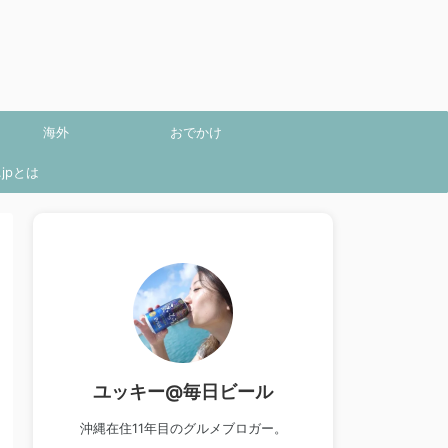
海外
おでかけ
jpとは
ユッキー@毎日ビール
沖縄在住11年目のグルメブロガー。