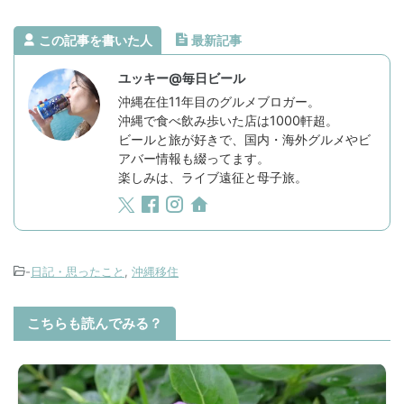
この記事を書いた人
最新記事
ユッキー@毎日ビール
沖縄在住11年目のグルメブロガー。
沖縄で食べ飲み歩いた店は1000軒超。
ビールと旅が好きで、国内・海外グルメやビ
アバー情報も綴ってます。
楽しみは、ライブ遠征と母子旅。
-
日記・思ったこと
,
沖縄移住
こちらも読んでみる？