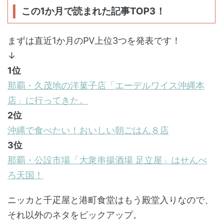
この1か月で読まれた記事TOP3！
まずは直近1か月のPV上位3つを発表です！
↓
1位
那覇・久茂地の洋菓子店「エーデルワイス沖縄本
店」に行ってきた。
2位
沖縄で食べたい！おいしい朝ごはん８店
3位
那覇・公設市場「大衆串揚酒場 足立屋」はせんべ
ろ天国！
ニッカと千疋屋と港町食堂はもう殿堂入りなので、
それ以外のネタをピックアップ。