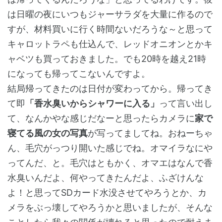
は日曜の夜にいつもジャーサラダを大量に作るので
すが、材料買いに行く時間ないだろうな～と思って
キャロットラペも仕込んで、レッドオニオンとかキ
ャベツも買っておきました。でも20時を越え21時
になっても帰ってこないんですよ。
結局帰ってきたのは日付が変わってから。帰ってき
て即
「香水臭いからシャワーに入る」
って言い出し
て、なんかやな感じだなーと思ったらカメラに
家で
寝てる風の女の写真
が写ってましてね。おねーちゃ
ん、毛穴がっつり開いた感じでね。オマイラなにや
ってんだ、と。毛穴はともかく、オマエはなんで香
水臭いんだよ、何やってきたんだよ、ふざけんな
よ！と思ってSDカード水没させてやろうとか、カ
メラをぶっ壊してやろうかと思いましたが、そんな