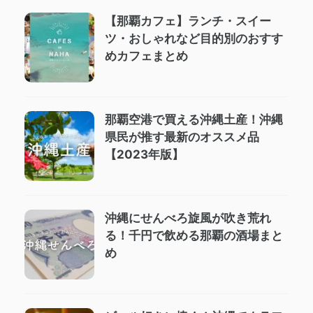
【那覇カフェ】ランチ・スイー
ツ・おしゃれなど目的別のおすす
めカフェまとめ
那覇空港で買える沖縄土産！沖縄
県民が推す最新のオススメ品
【2023年版】
沖縄にせんべろ旋風が吹き荒れ
る！千円で飲める那覇の酒場まと
め