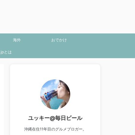
海外
おでかけ
jpとは
ユッキー@毎日ビール
沖縄在住11年目のグルメブロガー。