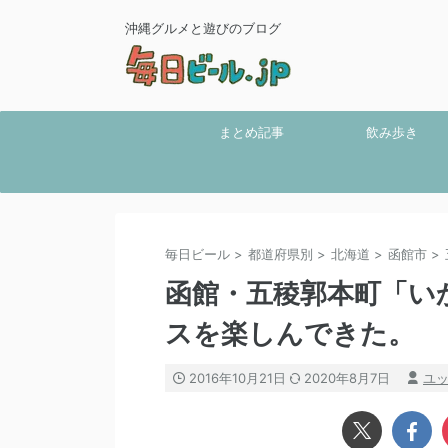
沖縄グルメと遊びのブログ
まとめ記事
飲み歩き
毎日ビール
>
都道府県別
>
北海道
>
函館市
>
函館・五稜郭本町「い
スを楽しんできた。
2016年10月21日
2020年8月7日
ユ