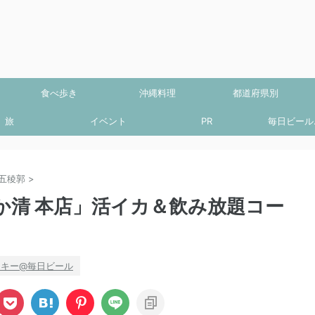
食べ歩き
沖縄料理
都道府県別
旅
イベント
PR
毎日ビール.
五稜郭
>
か清 本店」活イカ＆飲み放題コー
ッキー@毎日ビール