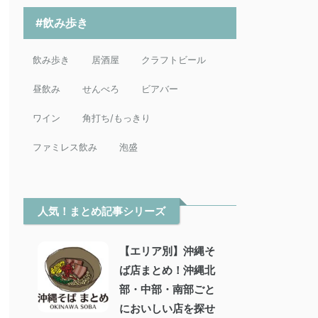
#飲み歩き
飲み歩き
居酒屋
クラフトビール
昼飲み
せんべろ
ビアバー
ワイン
角打ち/もっきり
ファミレス飲み
泡盛
人気！まとめ記事シリーズ
【エリア別】沖縄そ
ば店まとめ！沖縄北
部・中部・南部ごと
においしい店を探せ